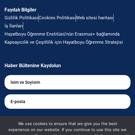
Faydalı Bilgiler
Gizlilik Politikası
Cookies Politikası
Web sitesi haritası
İş İlanları
Hayatboyu Öğrenme Enstitüsü'nün Erasmus+ bağlamında
Kapsayıcılık ve Çeşitlilik için Hayatboyu Öğrenme Stratejisi
Haber Bültenine Kaydolun
İsim
ve
Soyisim
*
E-
posta
*
Bilgilendirilmek istiyorum
We use cookies to ensure that we give you the best
experience on our website. If you continue to use this site we