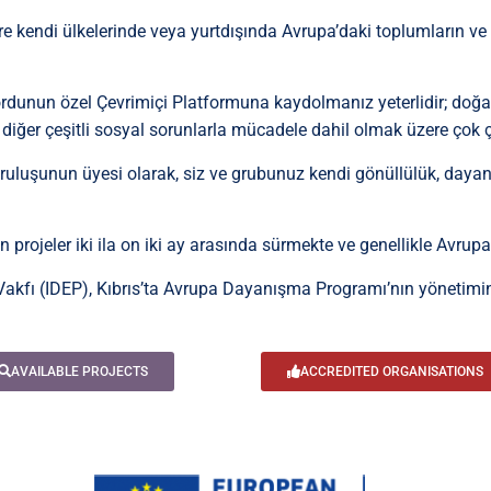
e kendi ülkelerinde veya yurtdışında Avrupa’daki toplumların ve
dunun özel Çevrimiçi Platformuna kaydolmanız yeterlidir; doğal
iğer çeşitli sosyal sorunlarla mücadele dahil olmak üzere çok çeşi
uruluşunun üyesi olarak, siz ve grubunuz kendi gönüllülük, dayan
ojeler iki ila on iki ay arasında sürmekte ve genellikle Avrupa
fı (IDEP), Kıbrıs’ta Avrupa Dayanışma Programı’nın yönetimind
AVAILABLE PROJECTS
ACCREDITED ORGANISATIONS