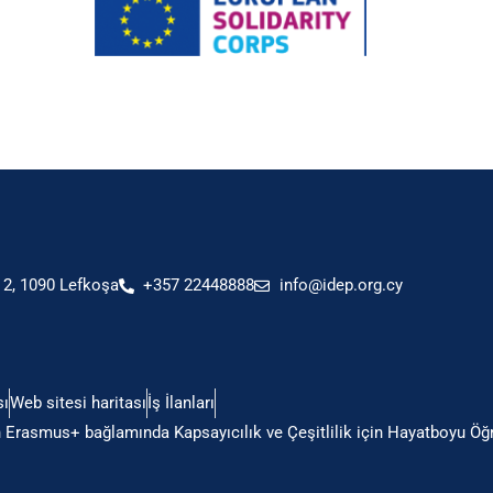
2, 1090 Lefkoşa
+357 22448888
info@idep.org.cy
sı
Web sitesi haritası
İş İlanları
Erasmus+ bağlamında Kapsayıcılık ve Çeşitlilik için Hayatboyu Öğr