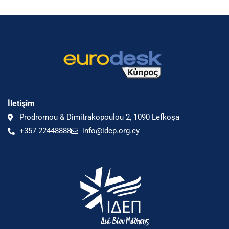
İletişim
Prodromou & Dimitrakopoulou 2, 1090 Lefkoşa
+357 22448888
info@idep.org.cy