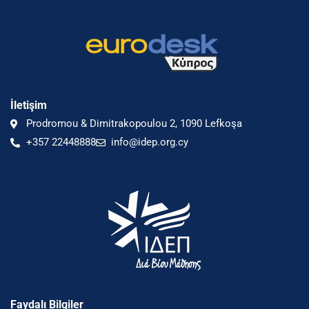
İletişim
Prodromou & Dimitrakopoulou 2, 1090 Lefkoşa
+357 22448888
info@idep.org.cy
Faydalı Bilgiler