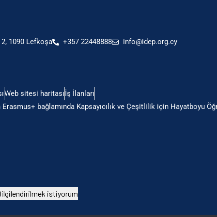
2, 1090 Lefkoşa
+357 22448888
info@idep.org.cy
sı
Web sitesi haritası
İş İlanları
Erasmus+ bağlamında Kapsayıcılık ve Çeşitlilik için Hayatboyu Öğr
ilgilendirilmek istiyorum