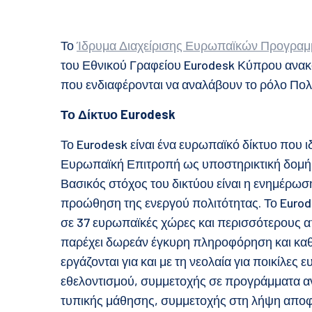
Το
Ίδρυμα Διαχείρισης Ευρωπαϊκών Προγραμ
του Εθνικού Γραφείου Eurodesk Κύπρου ανα
που ενδιαφέρονται να αναλάβουν το ρόλο Πολλ
Το Δίκτυο
Eurodesk
Το Eurodesk είναι ένα ευρωπαϊκό δίκτυο που ι
Ευρωπαϊκή Επιτροπή ως υποστηρικτική δομ
Βασικός στόχος του δικτύου είναι η ενημέρωση 
προώθηση της ενεργού πολιτότητας. Το Eurode
σε 37 ευρωπαϊκές χώρες και περισσότερους α
παρέχει δωρεάν έγκυρη πληροφόρηση και καθο
εργάζονται για και με τη νεολαία για ποικίλες 
εθελοντισμού, συμμετοχής σε προγράμματα α
τυπικής μάθησης, συμμετοχής στη λήψη αποφ