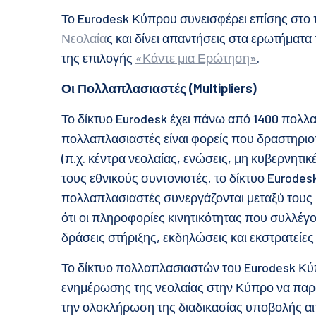
Το Eurodesk Κύπρου συνεισφέρει επίσης στο 
Νεολαία
ς και δίνει απαντήσεις στα ερωτήμα
της επιλογής
«Κάντε μια Ερώτηση»
.
Οι Πολλαπλασιαστές (
Multipliers
)
Το δίκτυο Eurodesk έχει πάνω από 1400 πολλ
πολλαπλασιαστές είναι φορείς που δραστηριοπ
(π.χ. κέντρα νεολαίας, ενώσεις, μη κυβερνητικ
τους εθνικούς συντονιστές, το δίκτυο Eurodesk
πολλαπλασιαστές συνεργάζονται μεταξύ τους κ
ότι οι πληροφορίες κινητικότητας που συλλέγ
δράσεις στήριξης, εκδηλώσεις και εκστρατείε
Το δίκτυο πολλαπλασιαστών του Eurodesk Κύπ
ενημέρωσης της νεολαίας στην Κύπρο να παρα
την ολοκλήρωση της διαδικασίας υποβολής αιτ