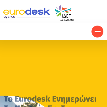
Το Eurodesk Ενημερώνει
Τη Νεολαία Για Τις
Ευκαιρίες Κινητικότητας