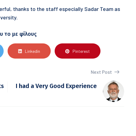
rful, thanks to the staff especially Sadar Team as
versity.
υ το με φίλους
Linkedin
Pinterest
Next Post
ts
I had a Very Good Experience